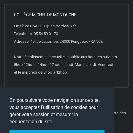
COLLÈGE MICHEL DE MONTAIGNE
Email: ce.0240030C@ac-bordeaux.fr
Téléphone: 05.54.59.01.70
Adresse: 49 rue Lacombe, 24000 Périgueux FRANCE
Notre établissement accueille le public aux horaires suivants :
8hoo 12hoo - 14hoo 17hoo - Lundi, Mardi, Jeudi, Vendredi
et le mercredi de 8hoo à 12hoo
En poursuivant votre navigation sur ce site,
vous acceptez l'utilisation de cookies pour
© 2022
Websco Innovations
-
Mentions Légales
-
Liste Complète des
gérer votre session et mesurer la
articles
fréquentation du site.