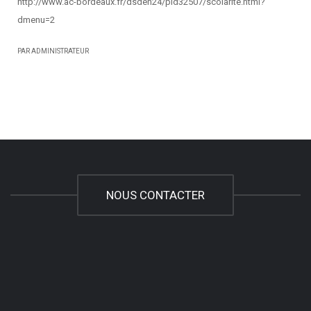
http://www.ac-bordeaux.fr/dsden24/pid32507/scolarite.html?
dmenu=2
PAR ADMINISTRATEUR
NOUS CONTACTER